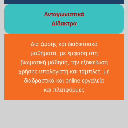
Ανταγωνιστικά
Δίδακτρα
Διά ζώσης και διαδικτυακά
μαθήματα, με έμφαση στη
βιωματική μάθηση, την εξοικείωση
χρήσης υπολογιστή και τάμπλετ, με
διαδραστικά και online εργαλεία
και πλατφόρμες